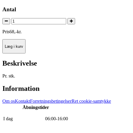
Antal
Pris
68
,
-
kr.
Læg i kurv
Beskrivelse
Pr. stk.
Information
Om os
Kontakt
Forretningsbetingelser
Ret cookie-samtykke
Åbningstider
I dag
0
6
:
0
0
-
16
:
0
0