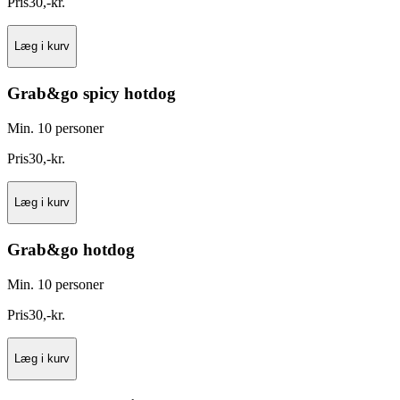
Pris
30
,
-
kr.
Læg i kurv
Grab&go spicy hotdog
Min. 10 personer
Pris
30
,
-
kr.
Læg i kurv
Grab&go hotdog
Min. 10 personer
Pris
30
,
-
kr.
Læg i kurv