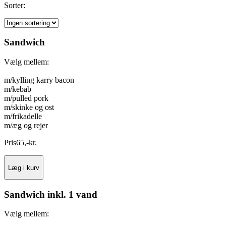
Sorter:
Sandwich
Vælg mellem:
m/kylling karry bacon
m/kebab
m/pulled pork
m/skinke og ost
m/frikadelle
m/æg og rejer
Pris
65
,
-
kr.
Læg i kurv
Sandwich inkl. 1 vand
Vælg mellem: