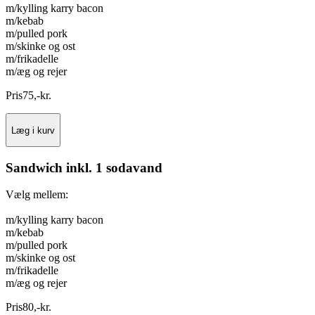
m/kylling karry bacon
m/kebab
m/pulled pork
m/skinke og ost
m/frikadelle
m/æg og rejer
Pris
75
,
-
kr.
Læg i kurv
Sandwich inkl. 1 sodavand
Vælg mellem:
m/kylling karry bacon
m/kebab
m/pulled pork
m/skinke og ost
m/frikadelle
m/æg og rejer
Pris
80
,
-
kr.