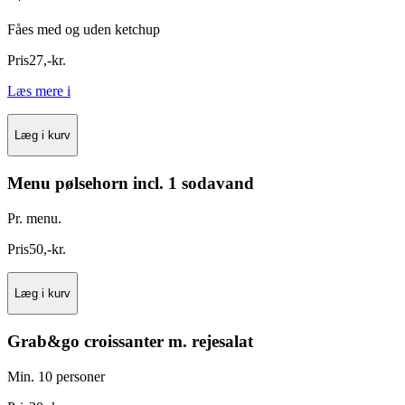
Fåes med og uden ketchup
Pris
27
,
-
kr.
Læs mere
i
Læg i kurv
Menu pølsehorn incl. 1 sodavand
Pr. menu.
Pris
50
,
-
kr.
Læg i kurv
Grab&go croissanter m. rejesalat
Min. 10 personer