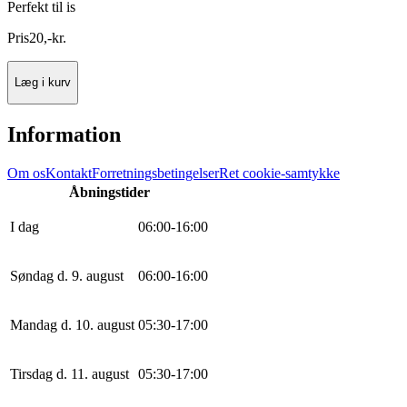
Perfekt til is
Pris
20
,
-
kr.
Læg i kurv
Information
Om os
Kontakt
Forretningsbetingelser
Ret cookie-samtykke
Åbningstider
I dag
0
6
:
0
0
-
16
:
0
0
Søndag d. 9. august
0
6
:
0
0
-
16
:
0
0
Mandag d. 10. august
0
5
:
30
-
17
:
0
0
Tirsdag d. 11. august
0
5
:
30
-
17
:
0
0