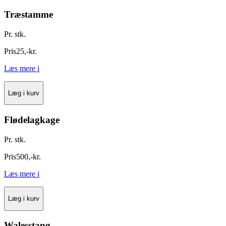
Træstamme
Pr. stk.
Pris
25
,
-
kr.
Læs mere
i
Læg i kurv
Flødelagkage
Pr. stk.
Pris
500
,
-
kr.
Læs mere
i
Læg i kurv
Walesstang