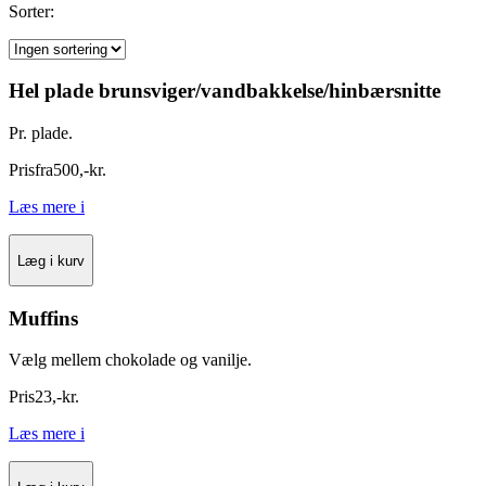
Sorter:
Hel plade brunsviger/vandbakkelse/hinbærsnitte
Pr. plade.
Pris
fra
500
,
-
kr.
Læs mere
i
Læg i kurv
Muffins
Vælg mellem chokolade og vanilje.
Pris
23
,
-
kr.
Læs mere
i