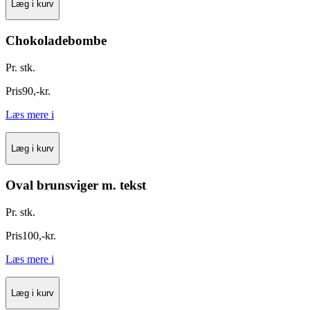
Læg i kurv
Chokoladebombe
Pr. stk.
Pris
90
,
-
kr.
Læs mere
i
Læg i kurv
Oval brunsviger m. tekst
Pr. stk.
Pris
100
,
-
kr.
Læs mere
i
Læg i kurv