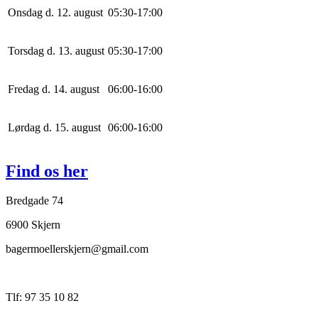
Onsdag d. 12. august
0
5
:
30
-
17
:
0
0
Torsdag d. 13. august
0
5
:
30
-
17
:
0
0
Fredag d. 14. august
0
6
:
0
0
-
16
:
0
0
Lørdag d. 15. august
0
6
:
0
0
-
16
:
0
0
Find os her
Bredgade 74
6900 Skjern
bagermoellerskjern@gmail.com
Tlf: 97 35 10 82