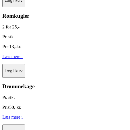
Læg i kurv
Romkugler
2 for 25,-
Pr. stk.
Pris
13
,
-
kr.
Læs mere
i
Læg i kurv
Drømmekage
Pr. stk.
Pris
50
,
-
kr.
Læs mere
i