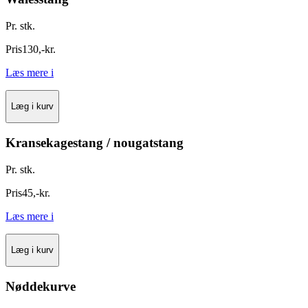
Pr. stk.
Pris
130
,
-
kr.
Læs mere
i
Læg i kurv
Kransekagestang / nougatstang
Pr. stk.
Pris
45
,
-
kr.
Læs mere
i
Læg i kurv
Nøddekurve