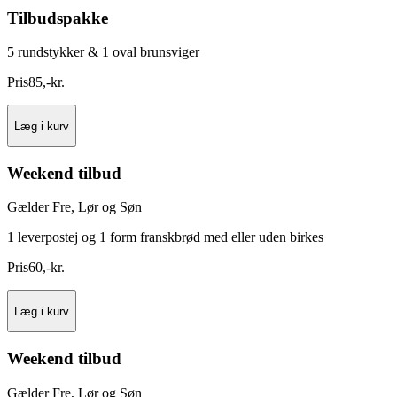
Tilbudspakke
5 rundstykker & 1 oval brunsviger
Pris
85
,
-
kr.
Læg i kurv
Weekend tilbud
Gælder Fre, Lør og Søn
1 leverpostej og 1 form franskbrød med eller uden birkes
Pris
60
,
-
kr.
Læg i kurv
Weekend tilbud
Gælder Fre, Lør og Søn