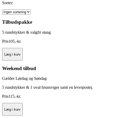
Sorter:
Tilbudspakke
5 rundstykker & valgfri stang
Pris
105
,
-
kr.
Læg i kurv
Weekend tilbud
Gælder Lørdag og Søndag
5 rundstykker & 1 oval brunsviger samt en leverpostej.
Pris
115
,
-
kr.
Læg i kurv