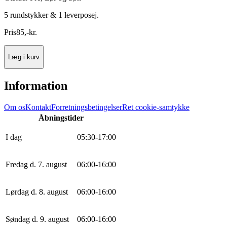
5 rundstykker & 1 leverposej.
Pris
85
,
-
kr.
Læg i kurv
Information
Om os
Kontakt
Forretningsbetingelser
Ret cookie-samtykke
Åbningstider
I dag
0
5
:
30
-
17
:
0
0
Fredag d. 7. august
0
6
:
0
0
-
16
:
0
0
Lørdag d. 8. august
0
6
:
0
0
-
16
:
0
0
Søndag d. 9. august
0
6
:
0
0
-
16
:
0
0