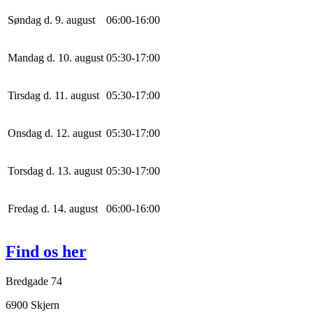
Søndag d. 9. august
0
6
:
0
0
-
16
:
0
0
Mandag d. 10. august
0
5
:
30
-
17
:
0
0
Tirsdag d. 11. august
0
5
:
30
-
17
:
0
0
Onsdag d. 12. august
0
5
:
30
-
17
:
0
0
Torsdag d. 13. august
0
5
:
30
-
17
:
0
0
Fredag d. 14. august
0
6
:
0
0
-
16
:
0
0
Find os her
Bredgade 74
6900 Skjern