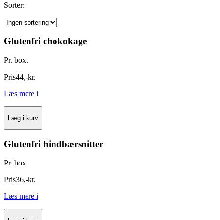
Sorter:
Glutenfri chokokage
Pr. box.
Pris
44
,
-
kr.
Læs mere
i
Læg i kurv
Glutenfri hindbærsnitter
Pr. box.
Pris
36
,
-
kr.
Læs mere
i