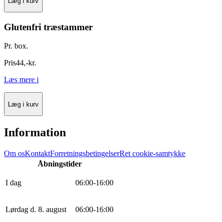
Læg i kurv
Glutenfri træstammer
Pr. box.
Pris
44
,
-
kr.
Læs mere
i
Læg i kurv
Information
Om os
Kontakt
Forretningsbetingelser
Ret cookie-samtykke
Åbningstider
I dag
0
6
:
0
0
-
16
:
0
0
Lørdag d. 8. august
0
6
:
0
0
-
16
:
0
0