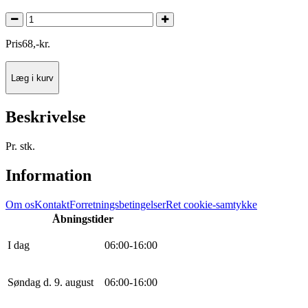
Pris
68
,
-
kr.
Læg i kurv
Beskrivelse
Pr. stk.
Information
Om os
Kontakt
Forretningsbetingelser
Ret cookie-samtykke
Åbningstider
I dag
0
6
:
0
0
-
16
:
0
0
Søndag d. 9. august
0
6
:
0
0
-
16
:
0
0