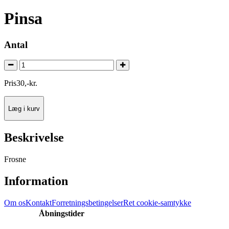
Pinsa
Antal
Pris
30
,
-
kr.
Læg i kurv
Beskrivelse
Frosne
Information
Om os
Kontakt
Forretningsbetingelser
Ret cookie-samtykke
Åbningstider