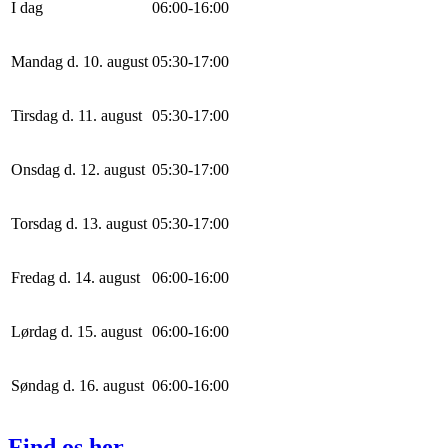
I dag
0
6
:
0
0
-
16
:
0
0
Mandag d. 10. august
0
5
:
30
-
17
:
0
0
Tirsdag d. 11. august
0
5
:
30
-
17
:
0
0
Onsdag d. 12. august
0
5
:
30
-
17
:
0
0
Torsdag d. 13. august
0
5
:
30
-
17
:
0
0
Fredag d. 14. august
0
6
:
0
0
-
16
:
0
0
Lørdag d. 15. august
0
6
:
0
0
-
16
:
0
0
Søndag d. 16. august
0
6
:
0
0
-
16
:
0
0
Find os her