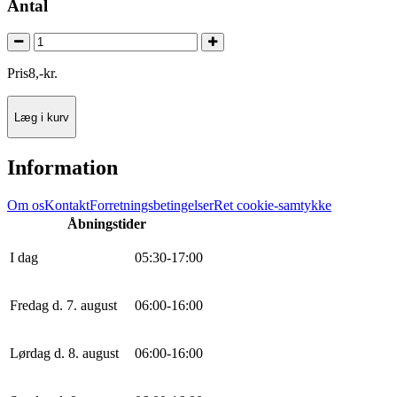
Antal
Pris
8
,
-
kr.
Læg i kurv
Information
Om os
Kontakt
Forretningsbetingelser
Ret cookie-samtykke
Åbningstider
I dag
0
5
:
30
-
17
:
0
0
Fredag d. 7. august
0
6
:
0
0
-
16
:
0
0
Lørdag d. 8. august
0
6
:
0
0
-
16
:
0
0