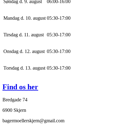
Søndag d. 9. august
0
6
:
0
0
-
16
:
0
0
Mandag d. 10. august
0
5
:
30
-
17
:
0
0
Tirsdag d. 11. august
0
5
:
30
-
17
:
0
0
Onsdag d. 12. august
0
5
:
30
-
17
:
0
0
Torsdag d. 13. august
0
5
:
30
-
17
:
0
0
Find os her
Bredgade 74
6900 Skjern
bagermoellerskjern@gmail.com