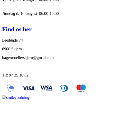
Søndag d. 16. august
0
6
:
0
0
-
16
:
0
0
Find os her
Bredgade 74
6900 Skjern
bagermoellerskjern@gmail.com
Tlf: 97 35 10 82