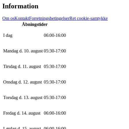
Information
Om os
Kontakt
Forretningsbetingelser
Ret cookie-samtykke
Åbningstider
I dag
0
6
:
0
0
-
16
:
0
0
Mandag d. 10. august
0
5
:
30
-
17
:
0
0
Tirsdag d. 11. august
0
5
:
30
-
17
:
0
0
Onsdag d. 12. august
0
5
:
30
-
17
:
0
0
Torsdag d. 13. august
0
5
:
30
-
17
:
0
0
Fredag d. 14. august
0
6
:
0
0
-
16
:
0
0
Lørdag d. 15. august
0
6
:
0
0
-
16
:
0
0