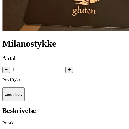
Milanostykke
Antal
Pris
10
,
-
kr.
Læg i kurv
Beskrivelse
Pr. stk.