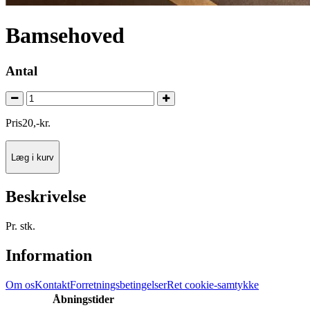
Bamsehoved
Antal
Pris
20
,
-
kr.
Læg i kurv
Beskrivelse
Pr. stk.
Information
Om os
Kontakt
Forretningsbetingelser
Ret cookie-samtykke
Åbningstider