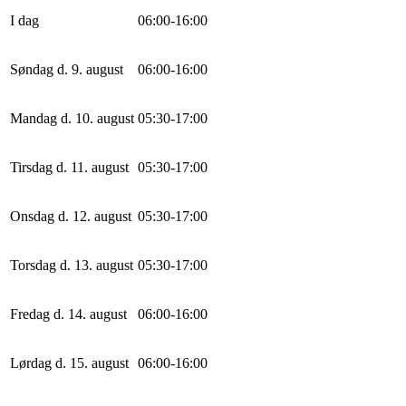
I dag
0
6
:
0
0
-
16
:
0
0
Søndag d. 9. august
0
6
:
0
0
-
16
:
0
0
Mandag d. 10. august
0
5
:
30
-
17
:
0
0
Tirsdag d. 11. august
0
5
:
30
-
17
:
0
0
Onsdag d. 12. august
0
5
:
30
-
17
:
0
0
Torsdag d. 13. august
0
5
:
30
-
17
:
0
0
Fredag d. 14. august
0
6
:
0
0
-
16
:
0
0
Lørdag d. 15. august
0
6
:
0
0
-
16
:
0
0