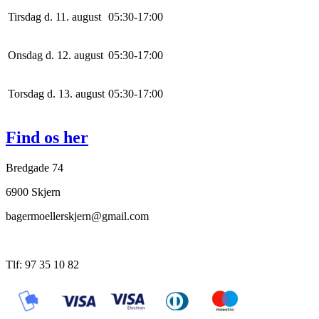
Tirsdag d. 11. august
0
5
:
30
-
17
:
0
0
Onsdag d. 12. august
0
5
:
30
-
17
:
0
0
Torsdag d. 13. august
0
5
:
30
-
17
:
0
0
Find os her
Bredgade 74
6900 Skjern
bagermoellerskjern@gmail.com
Tlf: 97 35 10 82