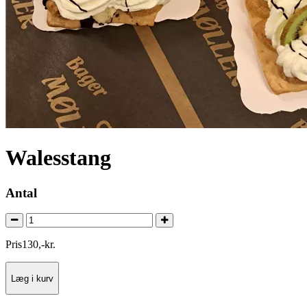
Walesstang
Antal
Pris
130
,
-
kr.
Læg i kurv