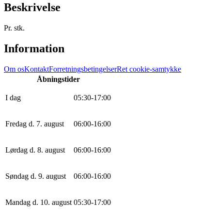
Beskrivelse
Pr. stk.
Information
Om os
Kontakt
Forretningsbetingelser
Ret cookie-samtykke
Åbningstider
I dag
0
5
:
30
-
17
:
0
0
Fredag d. 7. august
0
6
:
0
0
-
16
:
0
0
Lørdag d. 8. august
0
6
:
0
0
-
16
:
0
0
Søndag d. 9. august
0
6
:
0
0
-
16
:
0
0
Mandag d. 10. august
0
5
:
30
-
17
:
0
0