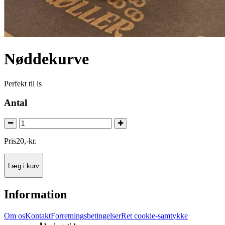
Nøddekurve
Perfekt til is
Antal
Pris
20
,
-
kr.
Læg i kurv
Information
Om os
Kontakt
Forretningsbetingelser
Ret cookie-samtykke