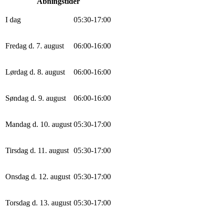
Åbningstider
I dag
0
5
:
30
-
17
:
0
0
Fredag d. 7. august
0
6
:
0
0
-
16
:
0
0
Lørdag d. 8. august
0
6
:
0
0
-
16
:
0
0
Søndag d. 9. august
0
6
:
0
0
-
16
:
0
0
Mandag d. 10. august
0
5
:
30
-
17
:
0
0
Tirsdag d. 11. august
0
5
:
30
-
17
:
0
0
Onsdag d. 12. august
0
5
:
30
-
17
:
0
0
Torsdag d. 13. august
0
5
:
30
-
17
:
0
0