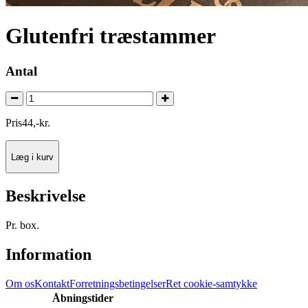
Glutenfri træstammer
Antal
Pris
44
,
-
kr.
Læg i kurv
Beskrivelse
Pr. box.
Information
Om os
Kontakt
Forretningsbetingelser
Ret cookie-samtykke
Åbningstider