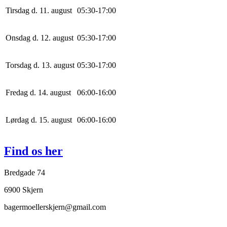
Tirsdag d. 11. august
0
5
:
30
-
17
:
0
0
Onsdag d. 12. august
0
5
:
30
-
17
:
0
0
Torsdag d. 13. august
0
5
:
30
-
17
:
0
0
Fredag d. 14. august
0
6
:
0
0
-
16
:
0
0
Lørdag d. 15. august
0
6
:
0
0
-
16
:
0
0
Find os her
Bredgade 74
6900 Skjern
bagermoellerskjern@gmail.com