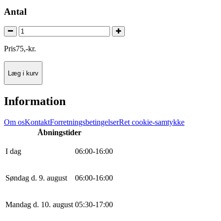
Antal
Pris
75
,
-
kr.
Læg i kurv
Information
Om os
Kontakt
Forretningsbetingelser
Ret cookie-samtykke
Åbningstider
I dag
0
6
:
0
0
-
16
:
0
0
Søndag d. 9. august
0
6
:
0
0
-
16
:
0
0
Mandag d. 10. august
0
5
:
30
-
17
:
0
0