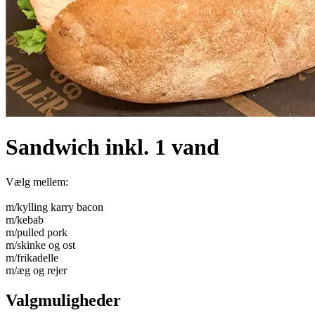
Sandwich inkl. 1 vand
Vælg mellem:
m/kylling karry bacon
m/kebab
m/pulled pork
m/skinke og ost
m/frikadelle
m/æg og rejer
Valgmuligheder