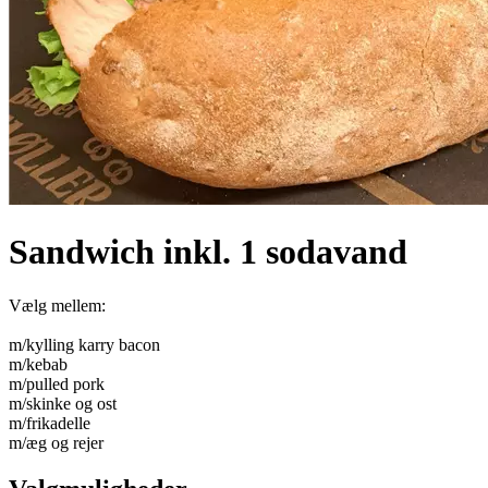
Sandwich inkl. 1 sodavand
Vælg mellem:
m/kylling karry bacon
m/kebab
m/pulled pork
m/skinke og ost
m/frikadelle
m/æg og rejer