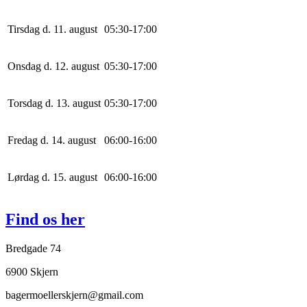
Tirsdag d. 11. august
0
5
:
30
-
17
:
0
0
Onsdag d. 12. august
0
5
:
30
-
17
:
0
0
Torsdag d. 13. august
0
5
:
30
-
17
:
0
0
Fredag d. 14. august
0
6
:
0
0
-
16
:
0
0
Lørdag d. 15. august
0
6
:
0
0
-
16
:
0
0
Find os her
Bredgade 74
6900 Skjern
bagermoellerskjern@gmail.com