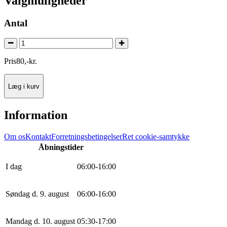
Valgmuligheder
Antal
Pris
80
,
-
kr.
Læg i kurv
Information
Om os
Kontakt
Forretningsbetingelser
Ret cookie-samtykke
Åbningstider
I dag
0
6
:
0
0
-
16
:
0
0
Søndag d. 9. august
0
6
:
0
0
-
16
:
0
0
Mandag d. 10. august
0
5
:
30
-
17
:
0
0