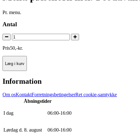
Pr. menu.
Antal
Pris
50
,
-
kr.
Læg i kurv
Information
Om os
Kontakt
Forretningsbetingelser
Ret cookie-samtykke
Åbningstider
I dag
0
6
:
0
0
-
16
:
0
0
Lørdag d. 8. august
0
6
:
0
0
-
16
:
0
0