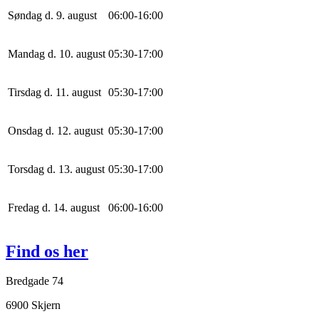
Søndag d. 9. august
0
6
:
0
0
-
16
:
0
0
Mandag d. 10. august
0
5
:
30
-
17
:
0
0
Tirsdag d. 11. august
0
5
:
30
-
17
:
0
0
Onsdag d. 12. august
0
5
:
30
-
17
:
0
0
Torsdag d. 13. august
0
5
:
30
-
17
:
0
0
Fredag d. 14. august
0
6
:
0
0
-
16
:
0
0
Find os her
Bredgade 74
6900 Skjern