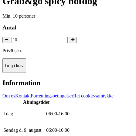
Grab&go spicy hotdog
Min. 10 personer
Antal
Pris
30
,
-
kr.
Læg i kurv
Information
Om os
Kontakt
Forretningsbetingelser
Ret cookie-samtykke
Åbningstider
I dag
0
6
:
0
0
-
16
:
0
0
Søndag d. 9. august
0
6
:
0
0
-
16
:
0
0