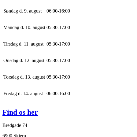
Søndag d. 9. august
0
6
:
0
0
-
16
:
0
0
Mandag d. 10. august
0
5
:
30
-
17
:
0
0
Tirsdag d. 11. august
0
5
:
30
-
17
:
0
0
Onsdag d. 12. august
0
5
:
30
-
17
:
0
0
Torsdag d. 13. august
0
5
:
30
-
17
:
0
0
Fredag d. 14. august
0
6
:
0
0
-
16
:
0
0
Find os her
Bredgade 74
6900 Skjern