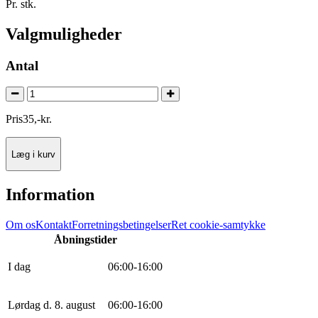
Pr. stk.
Valgmuligheder
Antal
Pris
35
,
-
kr.
Læg i kurv
Information
Om os
Kontakt
Forretningsbetingelser
Ret cookie-samtykke
Åbningstider
I dag
0
6
:
0
0
-
16
:
0
0
Lørdag d. 8. august
0
6
:
0
0
-
16
:
0
0