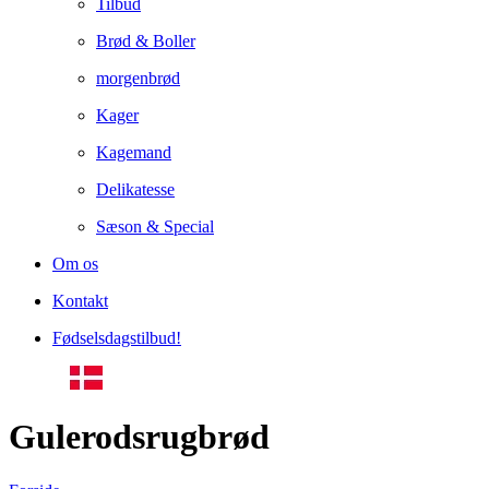
Tilbud
Brød & Boller
morgenbrød
Kager
Kagemand
Delikatesse
Sæson & Special
Om os
Kontakt
Fødselsdagstilbud!
Gulerodsrugbrød