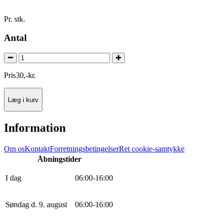
Pr. stk.
Antal
Pris
30
,
-
kr.
Læg i kurv
Information
Om os
Kontakt
Forretningsbetingelser
Ret cookie-samtykke
Åbningstider
I dag
0
6
:
0
0
-
16
:
0
0
Søndag d. 9. august
0
6
:
0
0
-
16
:
0
0