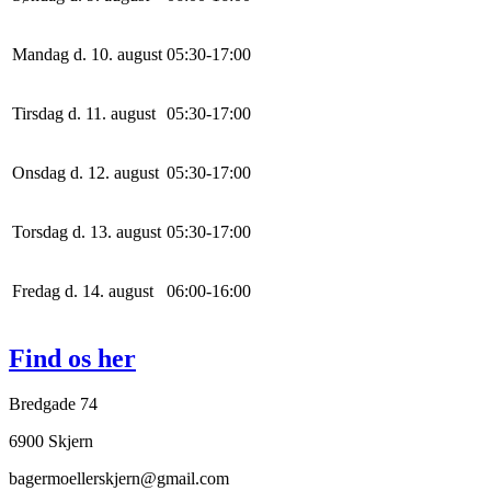
Mandag d. 10. august
0
5
:
30
-
17
:
0
0
Tirsdag d. 11. august
0
5
:
30
-
17
:
0
0
Onsdag d. 12. august
0
5
:
30
-
17
:
0
0
Torsdag d. 13. august
0
5
:
30
-
17
:
0
0
Fredag d. 14. august
0
6
:
0
0
-
16
:
0
0
Find os her
Bredgade 74
6900 Skjern
bagermoellerskjern@gmail.com