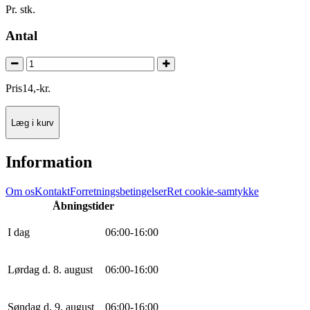
Pr. stk.
Antal
Pris
14
,
-
kr.
Læg i kurv
Information
Om os
Kontakt
Forretningsbetingelser
Ret cookie-samtykke
Åbningstider
I dag
0
6
:
0
0
-
16
:
0
0
Lørdag d. 8. august
0
6
:
0
0
-
16
:
0
0
Søndag d. 9. august
0
6
:
0
0
-
16
:
0
0