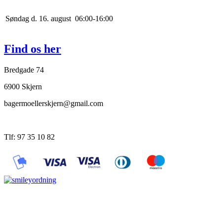
Søndag d. 16. august
0
6
:
0
0
-
16
:
0
0
Find os her
Bredgade 74
6900 Skjern
bagermoellerskjern@gmail.com
Tlf: 97 35 10 82