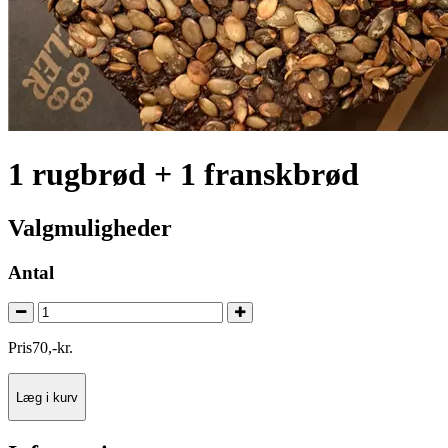
1 rugbrød + 1 franskbrød
Valgmuligheder
Antal
Pris
70
,
-
kr.
Læg i kurv