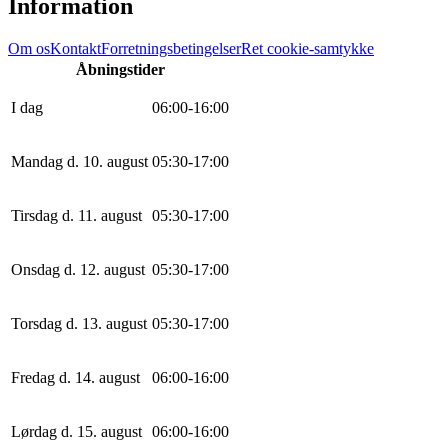
Information
Om os
Kontakt
Forretningsbetingelser
Ret cookie-samtykke
Åbningstider
I dag
0
6
:
0
0
-
16
:
0
0
Mandag d. 10. august
0
5
:
30
-
17
:
0
0
Tirsdag d. 11. august
0
5
:
30
-
17
:
0
0
Onsdag d. 12. august
0
5
:
30
-
17
:
0
0
Torsdag d. 13. august
0
5
:
30
-
17
:
0
0
Fredag d. 14. august
0
6
:
0
0
-
16
:
0
0
Lørdag d. 15. august
0
6
:
0
0
-
16
:
0
0